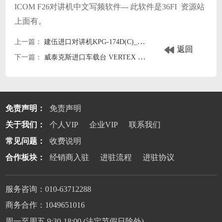
ICOM F26对讲机中文写频软件--- 此软件是36FI 资源站
上面有。
上一篇：
建伍进口对讲机KPG-174D(C)_V240B03_CD写频软件 中英文
返回
下一篇：
威泰克斯进口车载台 VERTEX CE82 V3.00 中文版--有此软件
免责声明：
免责声明
关于我们：
个人VIP
企业VIP
联系我们
常见问题：
收费说明
合作板块：
经销商入驻
进驻流程
进驻协议
服务咨询：010-63712288
商务合作：1049651016
周一至周五 9:30-18:00 (法定节假日除外)